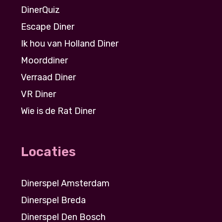
DinerQuiz
Escape Diner
Ik hou van Holland Diner
Moorddiner
Verraad Diner
VR Diner
Wie is de Rat Diner
Locaties
Dinerspel Amsterdam
Dinerspel Breda
Dinerspel Den Bosch