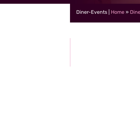
Diner-Events |
Home
»
Dine
naf 5 tot 2.500 personen
ontvangen korting)
29,50 per persoon (grote g