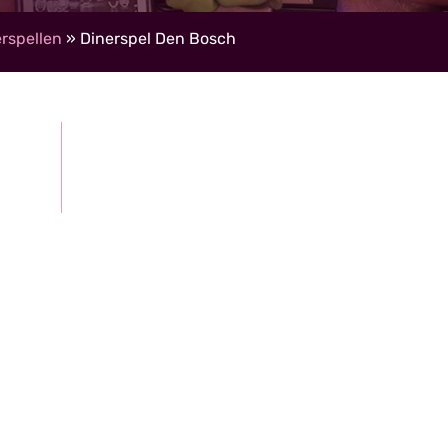
rspellen
»
Dinerspel Den Bosch
Gratis, vrijblijvende offerte
roepen