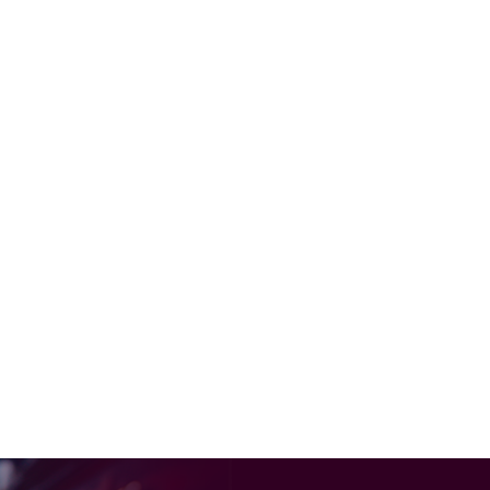
Moorddiner
Los een ijzingwekkende zaak op tijdens
het eten
3,5 uur
Vanaf 29,50 p.p.