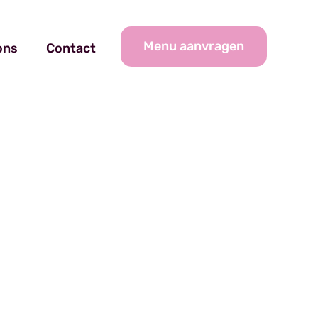
Menu aanvragen
ons
Contact
s
offerte aan
ast het toch niet bij je?
 offertes zijn gratis en vrijblijvend