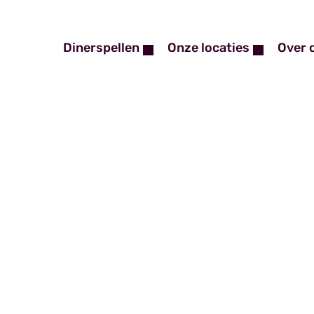
Dinerspellen
Onze locaties
Over 
Vraag nu je
grati
Veilige verbinding
P
Verbindingen zijn versleuteld met SSL
Onze