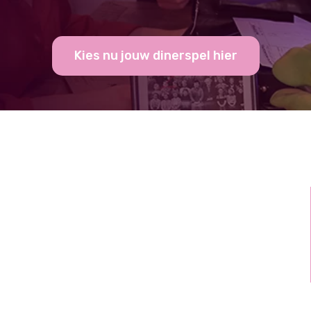
Kies nu jouw dinerspel hier
7 smakelijke dinerspellen
Vanaf 5 tot 2.500 personen
en België
Mogelijk op elke locatie in Nederland