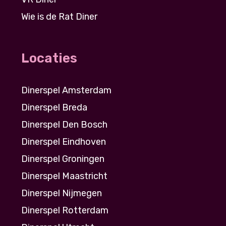
Wie is de Rat Diner
Locaties
Dinerspel Amsterdam
Dinerspel Breda
Dinerspel Den Bosch
Dinerspel Eindhoven
Dinerspel Groningen
Dinerspel Maastricht
Dinerspel Nijmegen
Dinerspel Rotterdam