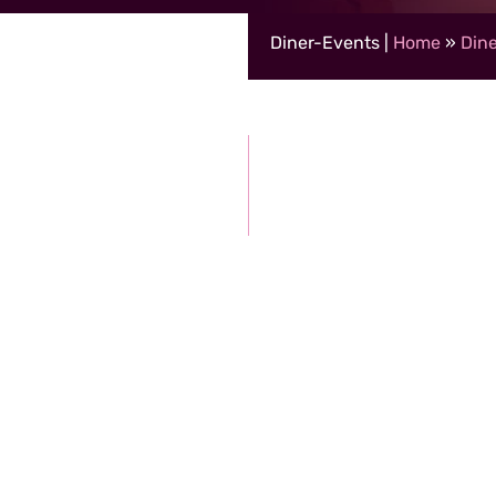
Diner-Events |
Home
»
Dine
naf 5 tot 2.500 personen
ontvangen korting)
29,50 per persoon (grote g