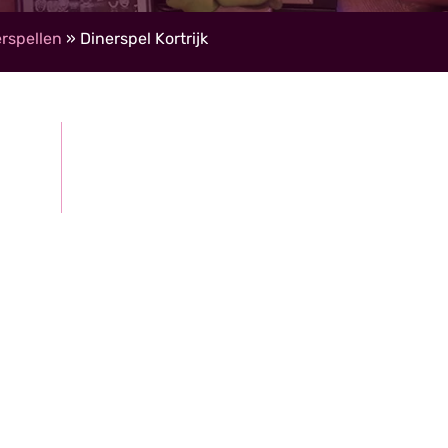
rspellen
»
Dinerspel Kortrijk
Gratis, vrijblijvende offerte
roepen