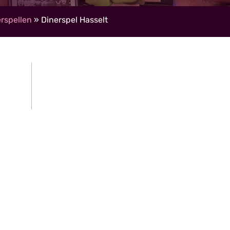
rspellen
»
Dinerspel Hasselt
Gratis, vrijblijvende offerte
roepen