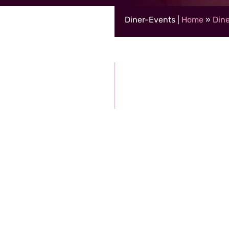
Diner-Events |
Home
»
Dine
naf 5 tot 2.500 personen
ontvangen korting)
29,50 per persoon (grote g