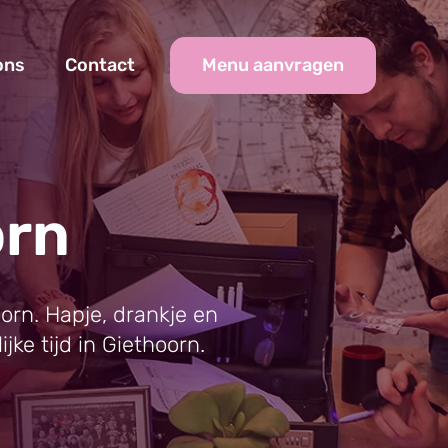
Menu aanvragen
ons
Contact
orn
oorn. Hapje, drankje en
jke tijd in Giethoorn.