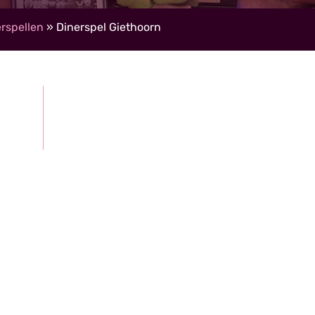
rspellen
»
Dinerspel Giethoorn
Gratis, vrijblijvende offerte
roepen