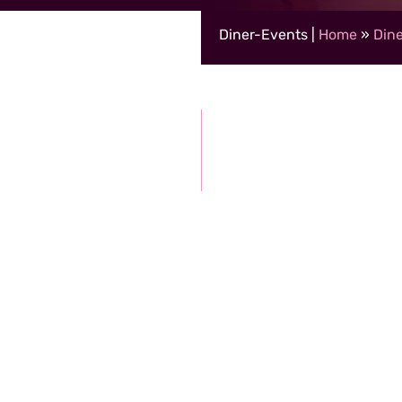
Diner-Events |
Home
»
Dine
naf 5 tot 2.500 personen
ontvangen korting)
29,50 per persoon (grote g