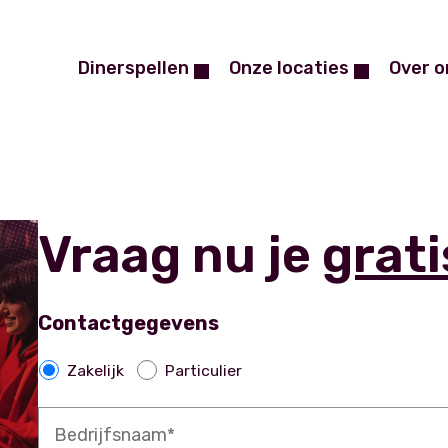
Dinerspellen
Onze locaties
Over o
Vraag nu je
grati
Contactgegevens
Z
Zakelijk
Particulier
a
B
k
e
e