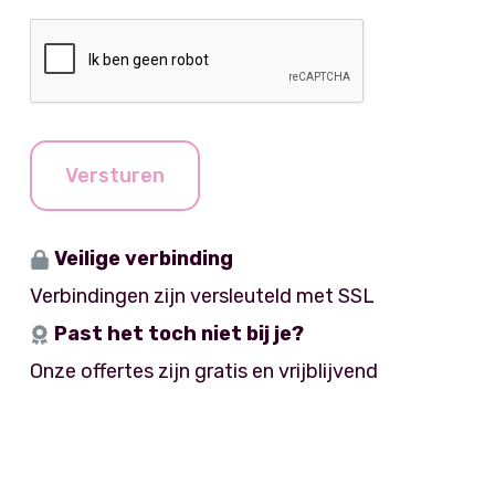
n
c
i
C
e
h
t
A
n
t
j
P
e
T
C
H
Versturen
A
Veilige verbinding
Verbindingen zijn versleuteld met SSL
Past het toch niet bij je?
Onze offertes zijn gratis en vrijblijvend