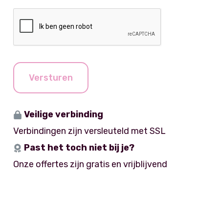
n
c
i
C
e
h
t
A
n
t
j
P
e
T
C
H
Versturen
A
Veilige verbinding
Verbindingen zijn versleuteld met SSL
Past het toch niet bij je?
Onze offertes zijn gratis en vrijblijvend